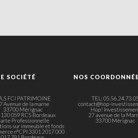
E SOCIÉTÉ
NOS COORDONNÉ
.A.S FCI PATRIMOINE
TEL: 05.56.24.73.0
7 Avenue de la marne
contact@hop-investissem
33700 Mérignac
Hop! Investissemen
 130 059 RCS Bordeaux
27 avenue de la Mar
arte Professionnelle
33700 Mérignac
tions sur immeuble et fonds
merce n°CPI 3301 2017 000
017 791 Bordeaux.