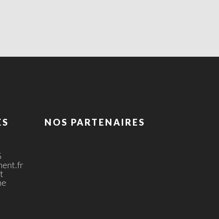
ES
NOS PARTENAIRES
5
ent.fr
t
ne