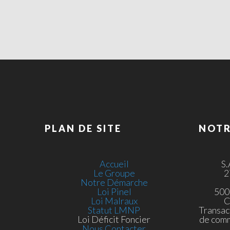
PLAN DE SITE
NOTR
Accueil
S
Le Groupe
2
Notre Démarche
Loi Pinel
500
Loi Malraux
C
Statut LMNP
Transac
Loi Déficit Foncier
de com
Nous Contacter