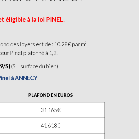
éligible à la loi PINEL.
ond des loyers est de : 10.28€ par m²
teur Pinel plafonné à 1,2.
19/S)
(S = surface du bien)
 Pinel à ANNECY
PLAFOND EN EUROS
31 165€
41 618€