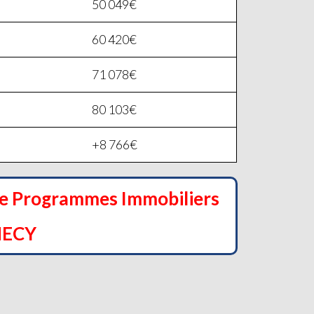
50 049€
60 420€
71 078€
80 103€
+8 766€
de Programmes Immobiliers
NECY