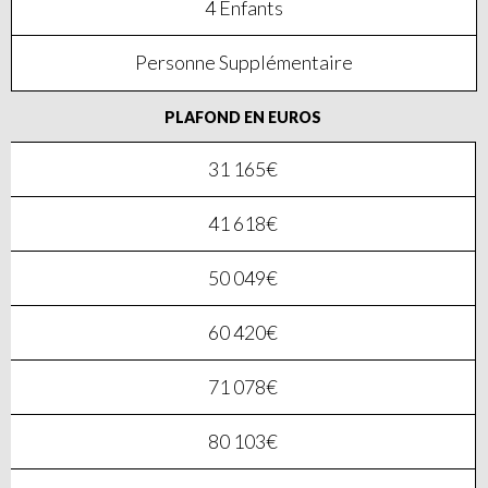
4 Enfants
Personne Supplémentaire
PLAFOND EN EUROS
31 165€
41 618€
50 049€
60 420€
71 078€
80 103€