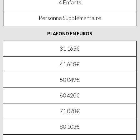
4 Enfants
Personne Supplémentaire
PLAFOND EN EUROS
31 165€
41 618€
50 049€
60 420€
71 078€
80 103€