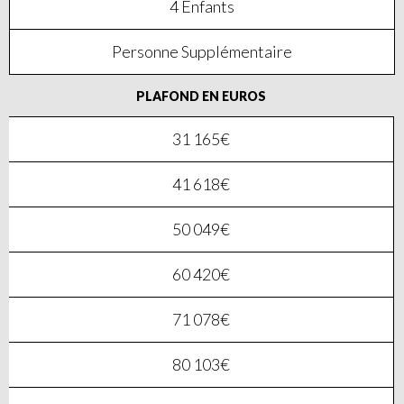
4 Enfants
Personne Supplémentaire
PLAFOND EN EUROS
31 165€
41 618€
50 049€
60 420€
71 078€
80 103€