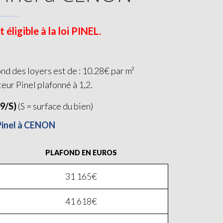
ligible à la loi PINEL.
nd des loyers est de : 10.28€ par m²
teur Pinel plafonné à 1,2.
19/S)
(S = surface du bien)
 Pinel à CENON
PLAFOND EN EUROS
31 165€
41 618€