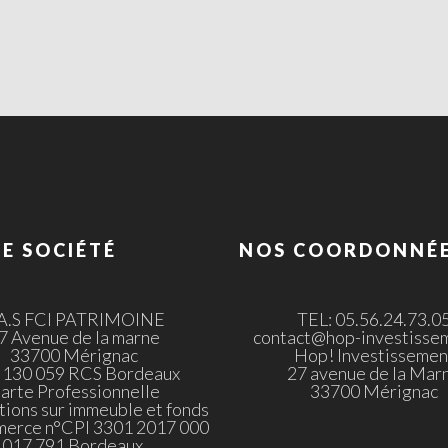
E SOCIÉTÉ
NOS COORDONNÉ
.A.S FCI PATRIMOINE
TEL: 05.56.24.73.0
7 Avenue de la marne
contact@hop-investissem
33700 Mérignac
Hop! Investissemen
 130 059 RCS Bordeaux
27 avenue de la Mar
arte Professionnelle
33700 Mérignac
tions sur immeuble et fonds
merce n°CPI 3301 2017 000
017 791 Bordeaux.