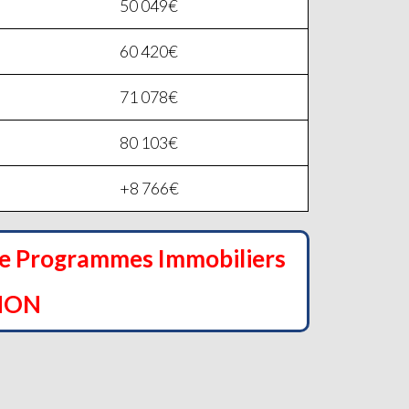
50 049€
60 420€
71 078€
80 103€
+8 766€
de Programmes Immobiliers
NON