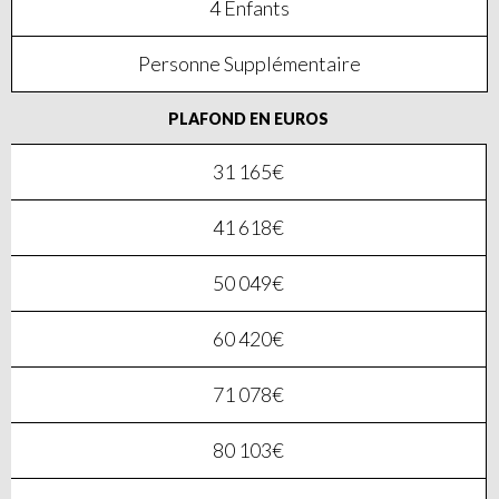
4 Enfants
Personne Supplémentaire
PLAFOND EN EUROS
31 165€
41 618€
50 049€
60 420€
71 078€
80 103€