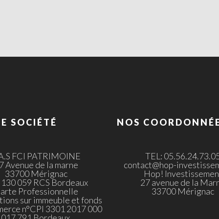
E SOCIÉTÉ
NOS COORDONNÉ
.A.S FCI PATRIMOINE
TEL: 05.56.24.73.0
7 Avenue de la marne
contact@hop-investissem
33700 Mérignac
Hop! Investissemen
 130 059 RCS Bordeaux
27 avenue de la Mar
arte Professionnelle
33700 Mérignac
tions sur immeuble et fonds
merce n°CPI 3301 2017 000
017 791 Bordeaux.