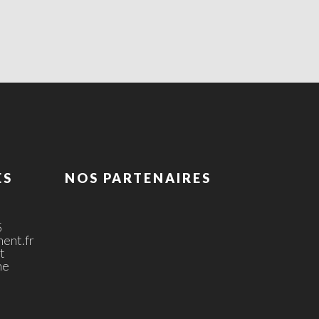
ES
NOS PARTENAIRES
5
ent.fr
t
ne