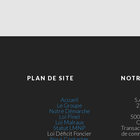
PLAN DE SITE
NOTR
Accueil
S
Le Groupe
2
Notre Démarche
Loi Pinel
500
Loi Malraux
C
Statut LMNP
Transac
Loi Déficit Foncier
de com
Nous Contacter