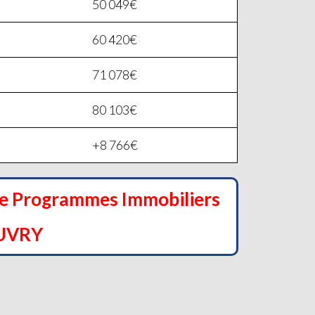
50 049€
60 420€
71 078€
80 103€
+8 766€
de Programmes Immobiliers
UVRY