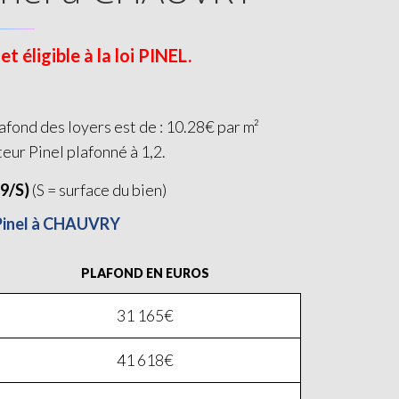
éligible à la loi PINEL.
fond des loyers est de : 10.28€ par m²
teur Pinel plafonné à 1,2.
19/S)
(S = surface du bien)
i Pinel à CHAUVRY
PLAFOND EN EUROS
31 165€
41 618€