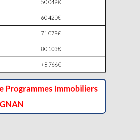
50 049€
60 420€
71 078€
80 103€
+8 766€
de Programmes Immobiliers
OGNAN