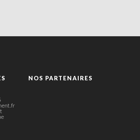
ES
NOS PARTENAIRES
5
ent.fr
t
ne