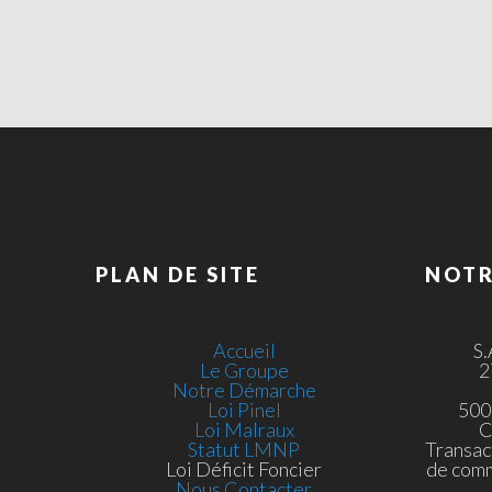
PLAN DE SITE
NOTR
Accueil
S
Le Groupe
2
Notre Démarche
Loi Pinel
500
Loi Malraux
C
Statut LMNP
Transac
Loi Déficit Foncier
de com
Nous Contacter