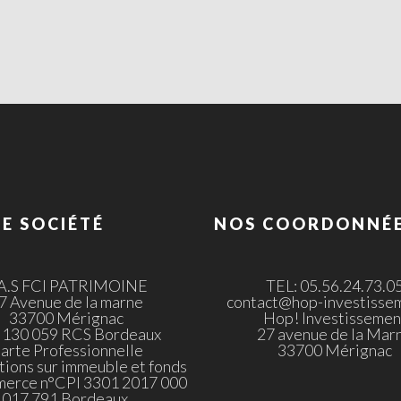
E SOCIÉTÉ
NOS COORDONNÉ
.A.S FCI PATRIMOINE
TEL: 05.56.24.73.0
7 Avenue de la marne
contact@hop-investissem
33700 Mérignac
Hop! Investissemen
 130 059 RCS Bordeaux
27 avenue de la Mar
arte Professionnelle
33700 Mérignac
tions sur immeuble et fonds
merce n°CPI 3301 2017 000
017 791 Bordeaux.