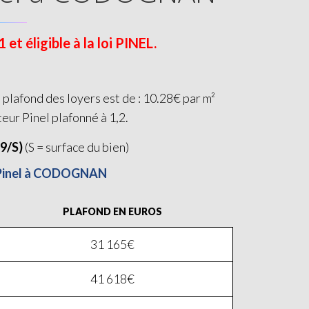
 éligible à la loi PINEL.
lafond des loyers est de : 10.28€ par m²
teur Pinel plafonné à 1,2.
19/S)
(S = surface du bien)
oi Pinel à CODOGNAN
PLAFOND EN EUROS
31 165€
41 618€