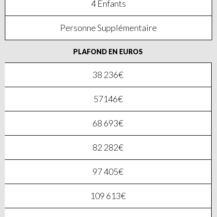
4 Enfants
Personne Supplémentaire
PLAFOND EN EUROS
38 236€
57146€
68 693€
82 282€
97 405€
109 613€