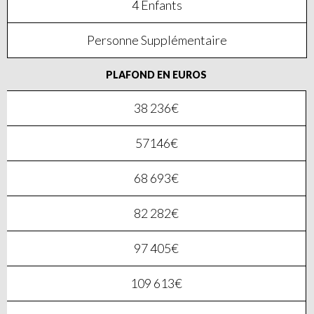
4 Enfants
Personne Supplémentaire
PLAFOND EN EUROS
38 236€
57146€
68 693€
82 282€
97 405€
109 613€