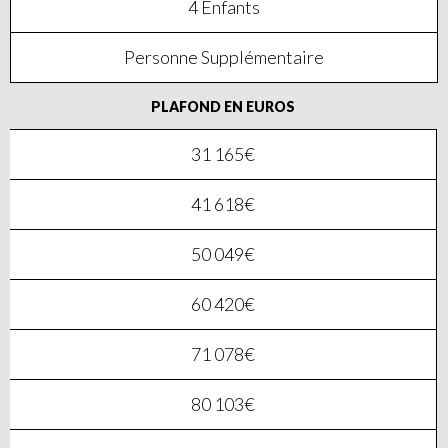
4 Enfants
Personne Supplémentaire
PLAFOND EN EUROS
31 165€
41 618€
50 049€
60 420€
71 078€
80 103€