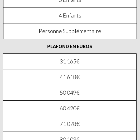
4 Enfants
Personne Supplémentaire
PLAFOND EN EUROS
31 165€
41 618€
50 049€
60 420€
71 078€
80 103€