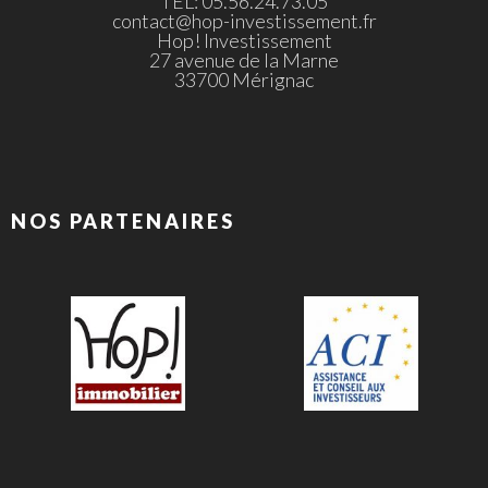
TEL: 05.56.24.73.05
contact@hop-investissement.fr
Hop! Investissement
27 avenue de la Marne
33700 Mérignac
NOS PARTENAIRES