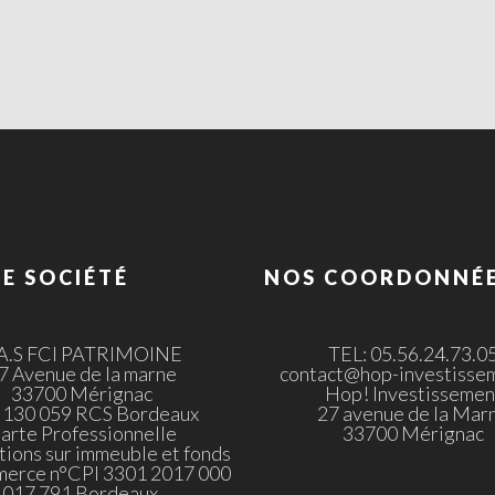
E SOCIÉTÉ
NOS COORDONNÉ
.A.S FCI PATRIMOINE
TEL: 05.56.24.73.0
7 Avenue de la marne
contact@hop-investissem
33700 Mérignac
Hop! Investissemen
 130 059 RCS Bordeaux
27 avenue de la Mar
arte Professionnelle
33700 Mérignac
tions sur immeuble et fonds
merce n°CPI 3301 2017 000
017 791 Bordeaux.