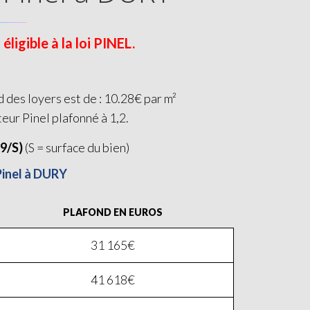
ligible à la loi PINEL.
 des loyers est de : 10.28€ par m²
teur Pinel plafonné à 1,2.
19/S)
(S = surface du bien)
Pinel à DURY
PLAFOND EN EUROS
31 165€
41 618€