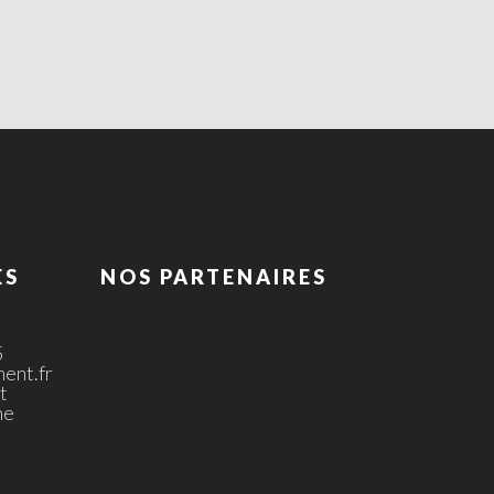
ES
NOS PARTENAIRES
5
ent.fr
t
ne