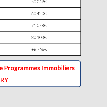
50 049€
60 420€
71 078€
80 103€
+8 766€
de Programmes Immobiliers
URY