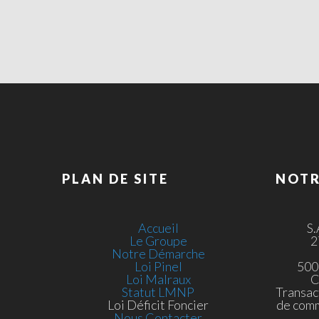
PLAN DE SITE
NOTR
Accueil
S
Le Groupe
2
Notre Démarche
Loi Pinel
500
Loi Malraux
C
Statut LMNP
Transac
Loi Déficit Foncier
de com
Nous Contacter