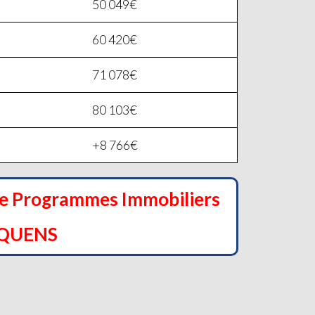
50 049€
60 420€
71 078€
80 103€
+8 766€
de Programmes Immobiliers
LQUENS