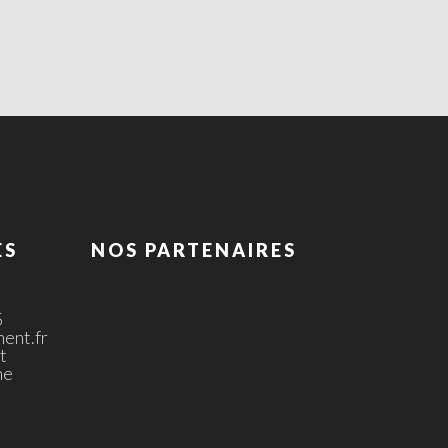
ES
NOS PARTENAIRES
5
ent.fr
t
ne