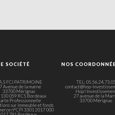
E SOCIÉTÉ
NOS COORDONNÉ
.A.S FCI PATRIMOINE
TEL: 05.56.24.73.0
7 Avenue de la marne
contact@hop-investissem
33700 Mérignac
Hop! Investissemen
 130 059 RCS Bordeaux
27 avenue de la Mar
arte Professionnelle
33700 Mérignac
tions sur immeuble et fonds
merce n°CPI 3301 2017 000
017 791 Bordeaux.