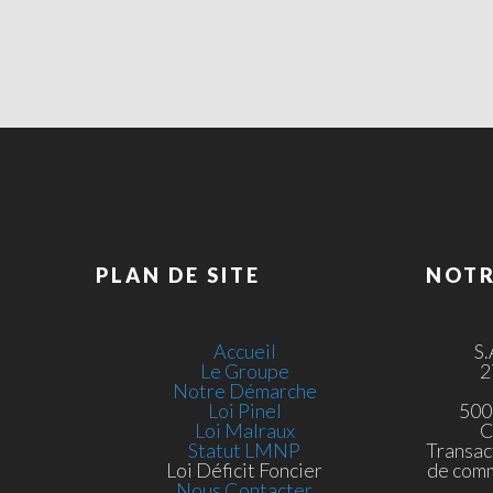
PLAN DE SITE
NOTR
Accueil
S
Le Groupe
2
Notre Démarche
Loi Pinel
500
Loi Malraux
C
Statut LMNP
Transac
Loi Déficit Foncier
de com
Nous Contacter