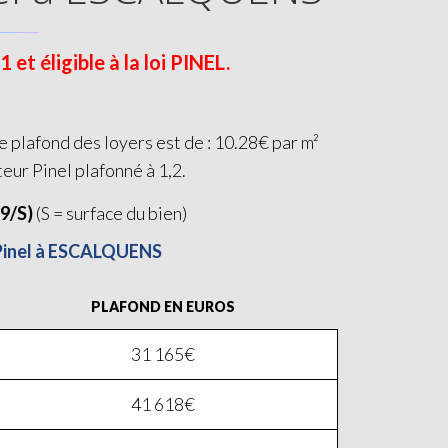
t éligible à la loi PINEL.
plafond des loyers est de : 10.28€ par m²
teur Pinel plafonné à 1,2.
19/S)
(S = surface du bien)
i Pinel à ESCALQUENS
PLAFOND EN EUROS
31 165€
41 618€