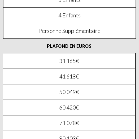
4 Enfants
Personne Supplémentaire
PLAFOND EN EUROS
31 165€
41 618€
50 049€
60 420€
71 078€
80 103€