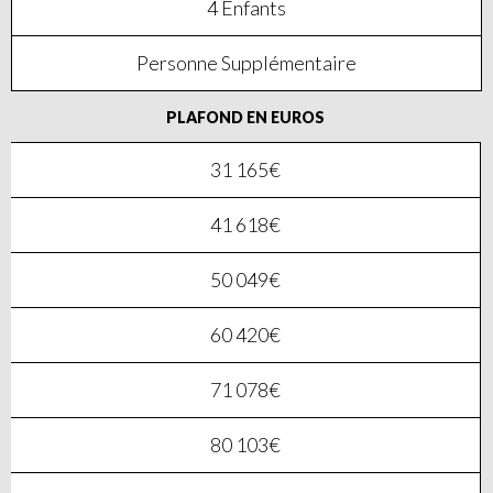
4 Enfants
Personne Supplémentaire
PLAFOND EN EUROS
31 165€
41 618€
50 049€
60 420€
71 078€
80 103€