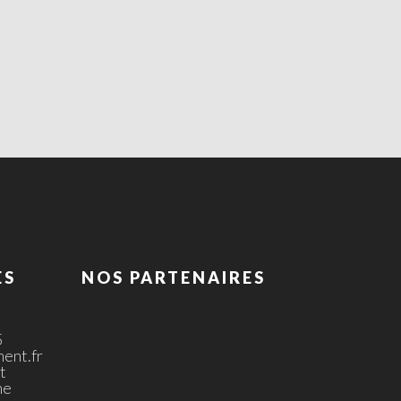
ES
NOS PARTENAIRES
5
ent.fr
t
ne