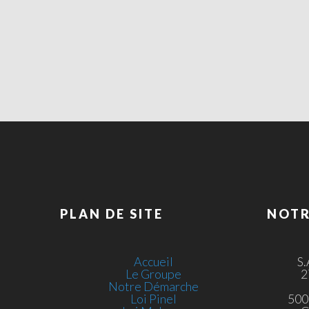
PLAN DE SITE
NOTR
Accueil
S
Le Groupe
2
Notre Démarche
Loi Pinel
500