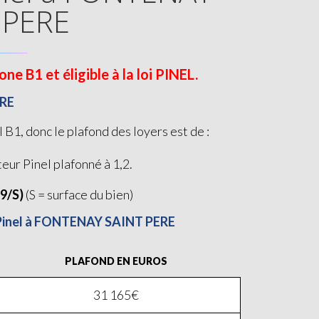
 PERE
B1 et éligible à la loi PINEL.
ERE
, donc le plafond des loyers est de :
teur Pinel plafonné à 1,2.
19/S)
(S = surface du bien)
i Pinel à FONTENAY SAINT PERE
PLAFOND EN EUROS
31 165€