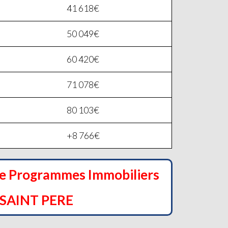
41 618€
50 049€
60 420€
71 078€
80 103€
+8 766€
de Programmes Immobiliers
SAINT PERE