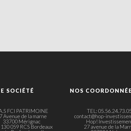
E SOCIÉTÉ
NOS COORDONNÉ
.A.S FCI PATRIMOINE
TEL: 05.56.24.73.0
7 Avenue de la marne
contact@hop-investissem
33700 Mérignac
Hop! Investissemen
 130 059 RCS Bordeaux
27 avenue de la Mar