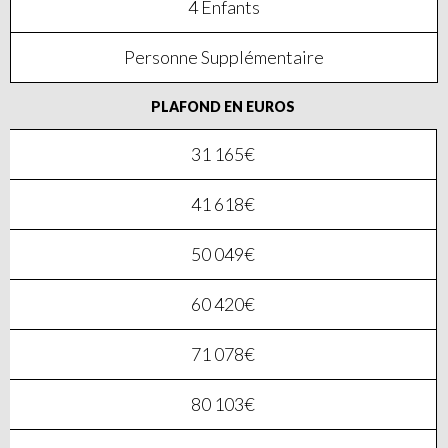
4 Enfants
Personne Supplémentaire
PLAFOND EN EUROS
31 165€
41 618€
50 049€
60 420€
71 078€
80 103€