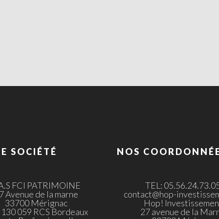
E SOCIÉTÉ
NOS COORDONNÉ
.A.S FCI PATRIMOINE
TEL: 05.56.24.73.0
7 Avenue de la marne
contact@hop-investissem
33700 Mérignac
Hop! Investissemen
 130 059 RCS Bordeaux
27 avenue de la Mar