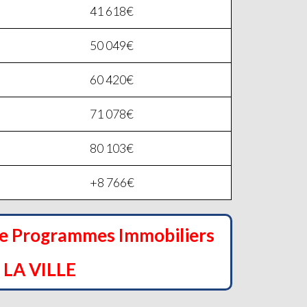
41 618€
50 049€
60 420€
71 078€
80 103€
+8 766€
de Programmes Immobiliers
LA VILLE