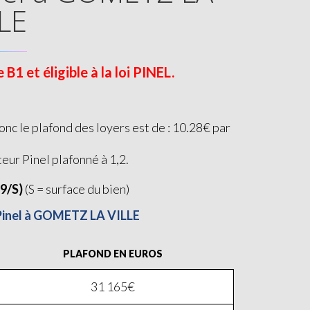
LE
 et éligible à la loi PINEL.
c le plafond des loyers est de : 10.28€ par
teur Pinel plafonné à 1,2.
19/S)
(S = surface du bien)
i Pinel à GOMETZ LA VILLE
PLAFOND EN EUROS
31 165€