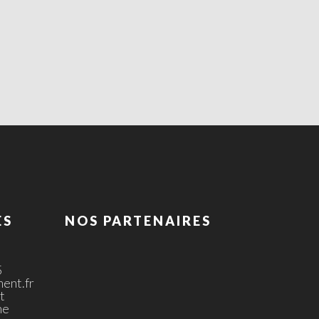
ES
NOS PARTENAIRES
5
ent.fr
t
ne