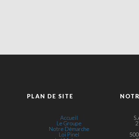
PLAN DE SITE
NOTR
Accueil
S
Le Groupe
2
Notre Démarche
Loi Pinel
500