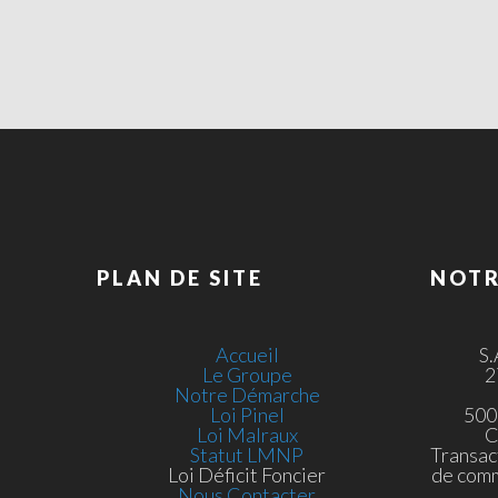
PLAN DE SITE
NOTR
Accueil
S
Le Groupe
2
Notre Démarche
Loi Pinel
500
Loi Malraux
C
Statut LMNP
Transac
Loi Déficit Foncier
de com
Nous Contacter