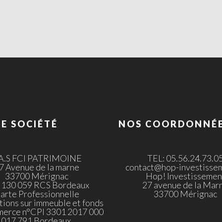
E SOCIÉTÉ
NOS COORDONNÉ
.A.S FCI PATRIMOINE
TEL: 05.56.24.73.0
7 Avenue de la marne
contact@hop-investissem
33700 Mérignac
Hop! Investissemen
 130 059 RCS Bordeaux
27 avenue de la Mar
arte Professionnelle
33700 Mérignac
tions sur immeuble et fonds
merce n°CPI 3301 2017 000
017 791 Bordeaux.