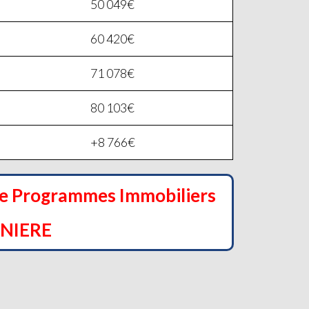
50 049€
60 420€
71 078€
80 103€
+8 766€
de Programmes Immobiliers
INIERE