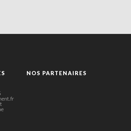
ES
NOS PARTENAIRES
5
ent.fr
t
ne