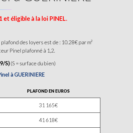
t éligible à la loi PINEL.
plafond des loyers est de : 10.28€ par m²
teur Pinel plafonné à 1,2.
19/S)
(S = surface du bien)
 Pinel à GUERINIERE
PLAFOND EN EUROS
31 165€
41 618€