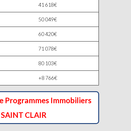
41 618€
50 049€
60 420€
71 078€
80 103€
+8 766€
de Programmes Immobiliers
 SAINT CLAIR