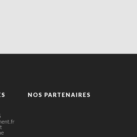
ES
NOS PARTENAIRES
5
ent.fr
t
ne