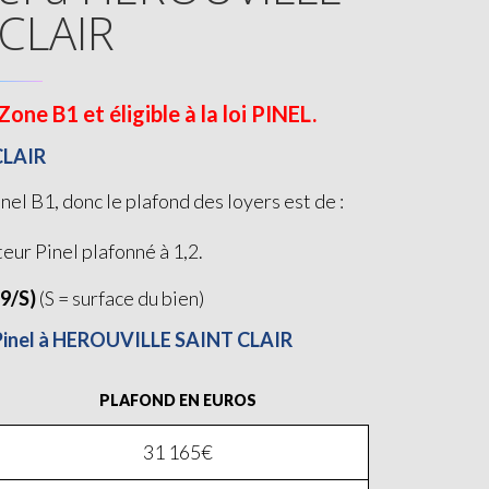
CLAIR
e B1 et éligible à la loi PINEL.
CLAIR
 B1, donc le plafond des loyers est de :
teur Pinel plafonné à 1,2.
19/S)
(S = surface du bien)
i Pinel à HEROUVILLE SAINT CLAIR
PLAFOND EN EUROS
31 165€