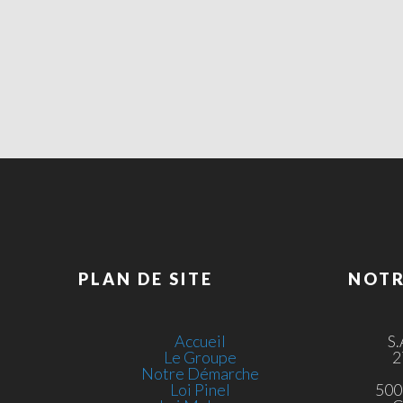
PLAN DE SITE
NOTR
Accueil
S
Le Groupe
2
Notre Démarche
Loi Pinel
500