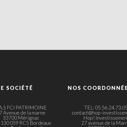
E SOCIÉTÉ
NOS COORDONNÉ
.A.S FCI PATRIMOINE
TEL: 05.56.24.73.0
7 Avenue de la marne
contact@hop-investissem
33700 Mérignac
Hop! Investissemen
 130 059 RCS Bordeaux
27 avenue de la Mar