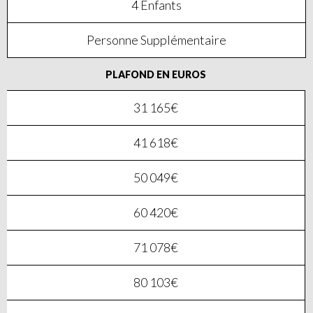
4 Enfants
Personne Supplémentaire
PLAFOND EN EUROS
31 165€
41 618€
50 049€
60 420€
71 078€
80 103€