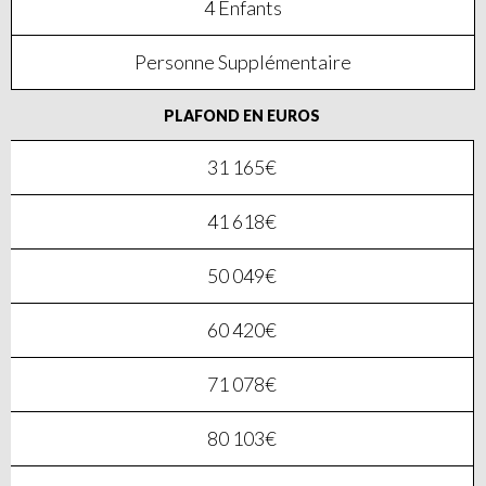
4 Enfants
Personne Supplémentaire
PLAFOND EN EUROS
31 165€
41 618€
50 049€
60 420€
71 078€
80 103€