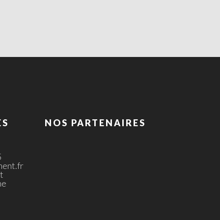
ES
NOS PARTENAIRES
5
ent.fr
t
ne