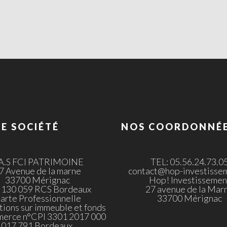
E SOCIÉTÉ
NOS COORDONNÉ
.A.S FCI PATRIMOINE
TEL: 05.56.24.73.0
7 Avenue de la marne
contact@hop-investissem
33700 Mérignac
Hop! Investissemen
 130 059 RCS Bordeaux
27 avenue de la Mar
arte Professionnelle
33700 Mérignac
tions sur immeuble et fonds
merce n°CPI 3301 2017 000
017 791 Bordeaux.