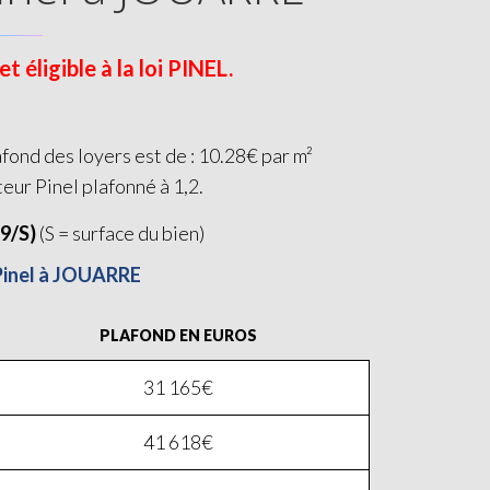
éligible à la loi PINEL.
fond des loyers est de : 10.28€ par m²
teur Pinel plafonné à 1,2.
19/S)
(S = surface du bien)
 Pinel à JOUARRE
PLAFOND EN EUROS
31 165€
41 618€