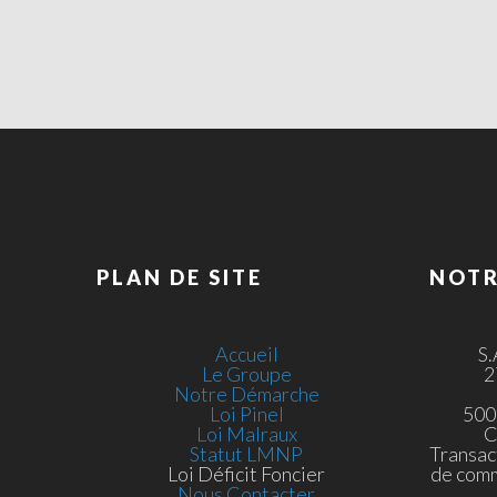
PLAN DE SITE
NOTR
Accueil
S
Le Groupe
2
Notre Démarche
Loi Pinel
500
Loi Malraux
C
Statut LMNP
Transac
Loi Déficit Foncier
de com
Nous Contacter