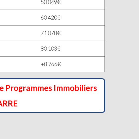
50 049€
60 420€
71 078€
80 103€
+8 766€
de Programmes Immobiliers
ARRE