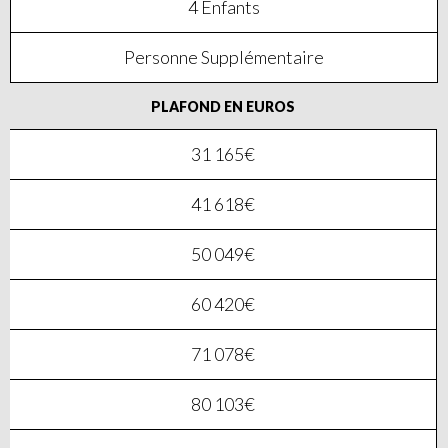
4 Enfants
Personne Supplémentaire
PLAFOND EN EUROS
31 165€
41 618€
50 049€
60 420€
71 078€
80 103€