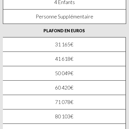
4 Enfants
Personne Supplémentaire
PLAFOND EN EUROS
31 165€
41 618€
50 049€
60 420€
71 078€
80 103€