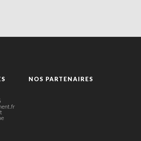
ES
NOS PARTENAIRES
5
ent.fr
t
ne