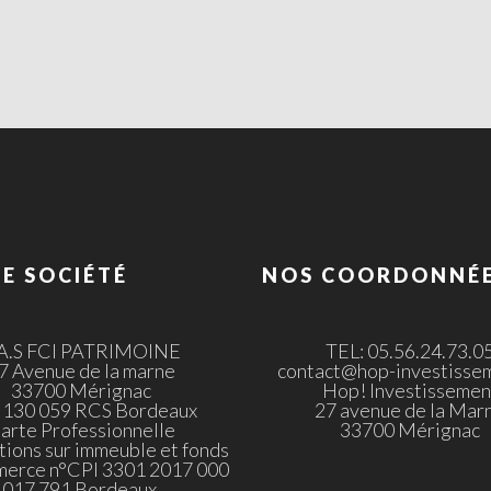
E SOCIÉTÉ
NOS COORDONNÉ
.A.S FCI PATRIMOINE
TEL: 05.56.24.73.0
7 Avenue de la marne
contact@hop-investissem
33700 Mérignac
Hop! Investissemen
 130 059 RCS Bordeaux
27 avenue de la Mar
arte Professionnelle
33700 Mérignac
tions sur immeuble et fonds
merce n°CPI 3301 2017 000
017 791 Bordeaux.