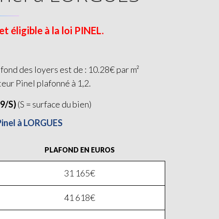
éligible à la loi PINEL.
fond des loyers est de : 10.28€ par m²
teur Pinel plafonné à 1,2.
19/S)
(S = surface du bien)
 Pinel à LORGUES
PLAFOND EN EUROS
31 165€
41 618€