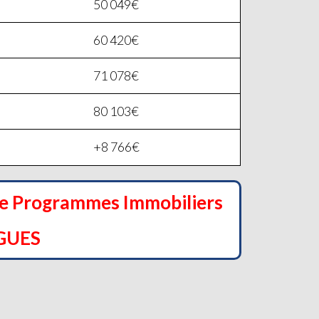
50 049€
60 420€
71 078€
80 103€
+8 766€
de Programmes Immobiliers
GUES