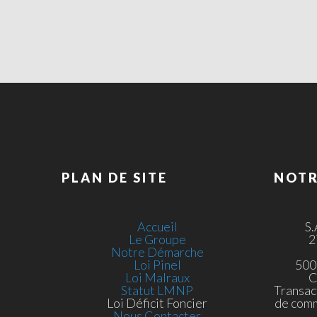
PLAN DE SITE
NOTR
Accueil
S
Le Groupe
2
Notre Démarche
Loi Pinel
500
Loi Malraux
C
Statut LMNP
Transac
Loi Déficit Foncier
de com
Nous Contacter