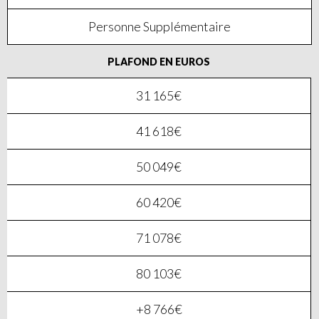
Personne Supplémentaire
PLAFOND EN EUROS
31 165€
41 618€
50 049€
60 420€
71 078€
80 103€
+8 766€