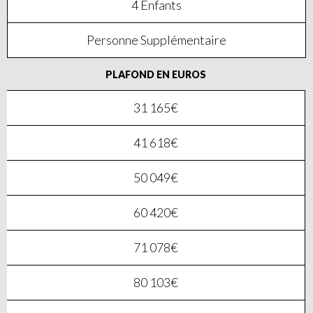
4 Enfants
Personne Supplémentaire
PLAFOND EN EUROS
31 165€
41 618€
50 049€
60 420€
71 078€
80 103€