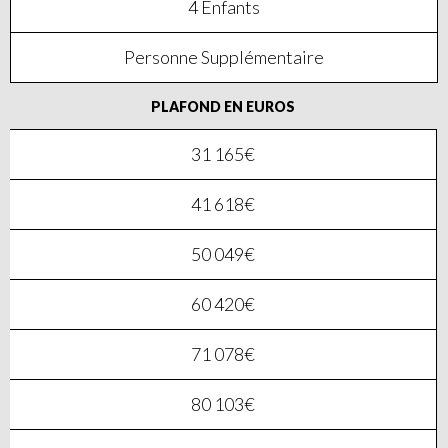
4 Enfants
Personne Supplémentaire
PLAFOND EN EUROS
31 165€
41 618€
50 049€
60 420€
71 078€
80 103€