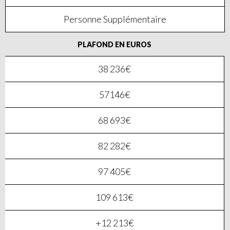
Personne Supplémentaire
PLAFOND EN EUROS
38 236€
57146€
68 693€
82 282€
97 405€
109 613€
+12 213€