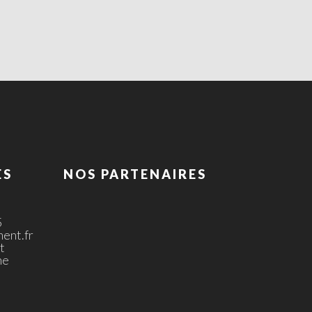
ES
NOS PARTENAIRES
5
ent.fr
t
ne