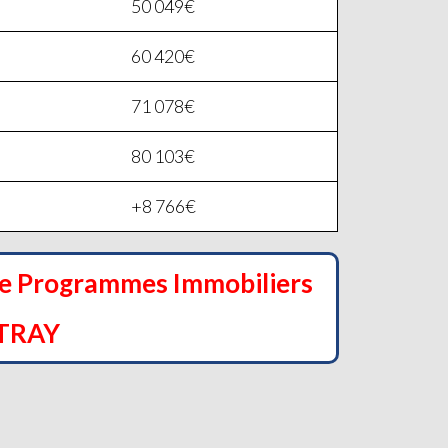
50 049€
60 420€
71 078€
80 103€
+8 766€
de Programmes Immobiliers
TRAY