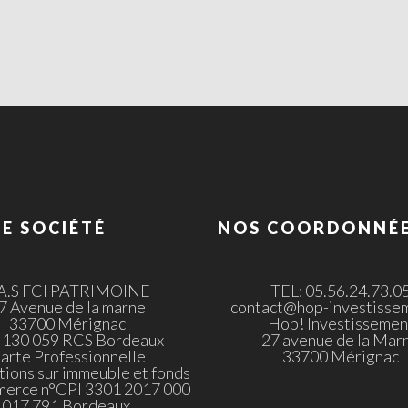
E SOCIÉTÉ
NOS COORDONNÉ
.A.S FCI PATRIMOINE
TEL: 05.56.24.73.0
7 Avenue de la marne
contact@hop-investissem
33700 Mérignac
Hop! Investissemen
 130 059 RCS Bordeaux
27 avenue de la Mar
arte Professionnelle
33700 Mérignac
tions sur immeuble et fonds
merce n°CPI 3301 2017 000
017 791 Bordeaux.