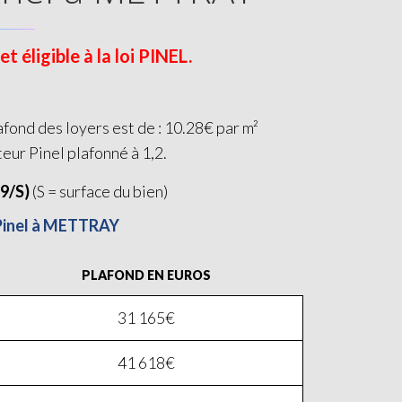
éligible à la loi PINEL.
fond des loyers est de : 10.28€ par m²
teur Pinel plafonné à 1,2.
19/S)
(S = surface du bien)
 Pinel à METTRAY
PLAFOND EN EUROS
31 165€
41 618€