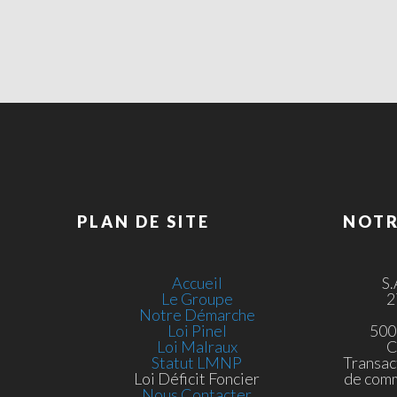
PLAN DE SITE
NOTR
Accueil
S
Le Groupe
2
Notre Démarche
Loi Pinel
500
Loi Malraux
C
Statut LMNP
Transac
Loi Déficit Foncier
de com
Nous Contacter