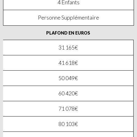
4 Enfants
Personne Supplémentaire
PLAFOND EN EUROS
31 165€
41 618€
50 049€
60 420€
71 078€
80 103€