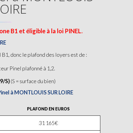
LOIRE
B1 et éligible à la loi PINEL.
IRE
, donc le plafond des loyers est de :
teur Pinel plafonné à 1,2.
19/S)
(S = surface du bien)
i Pinel à MONTLOUIS SUR LOIRE
PLAFOND EN EUROS
31 165€