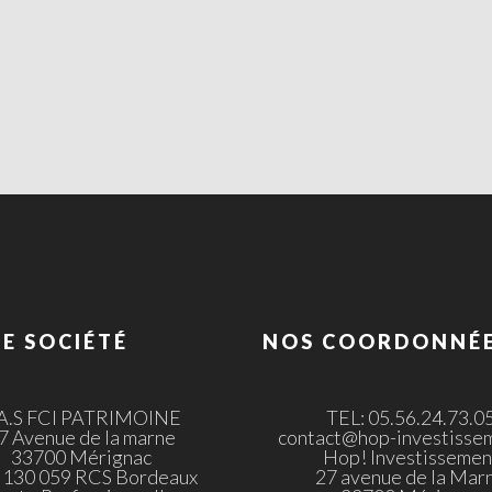
E SOCIÉTÉ
NOS COORDONNÉ
.A.S FCI PATRIMOINE
TEL: 05.56.24.73.0
7 Avenue de la marne
contact@hop-investissem
33700 Mérignac
Hop! Investissemen
 130 059 RCS Bordeaux
27 avenue de la Mar