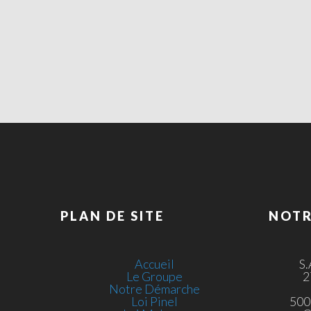
PLAN DE SITE
NOTR
Accueil
S
Le Groupe
2
Notre Démarche
Loi Pinel
500