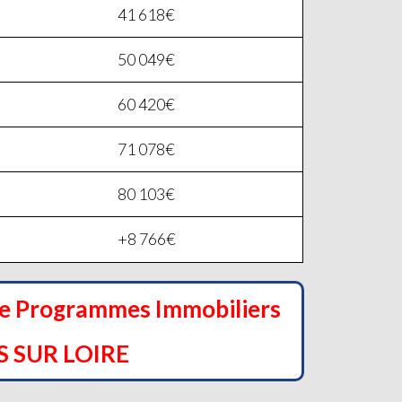
41 618€
50 049€
60 420€
71 078€
80 103€
+8 766€
de Programmes Immobiliers
 SUR LOIRE