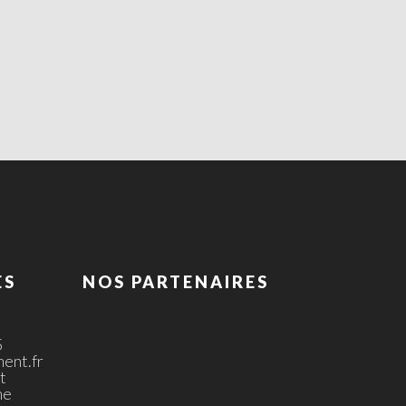
ES
NOS PARTENAIRES
5
ent.fr
t
ne