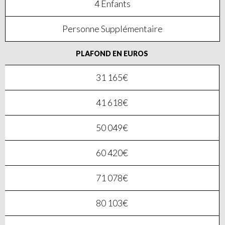
4 Enfants
Personne Supplémentaire
PLAFOND EN EUROS
31 165€
41 618€
50 049€
60 420€
71 078€
80 103€