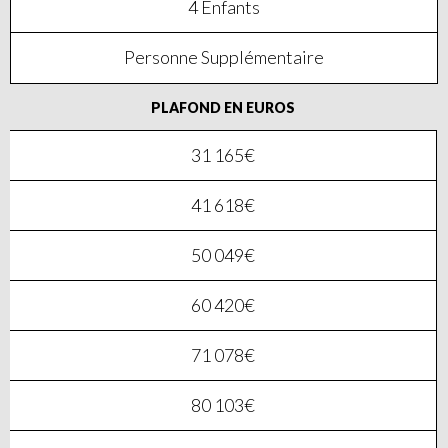
4 Enfants
Personne Supplémentaire
PLAFOND EN EUROS
31 165€
41 618€
50 049€
60 420€
71 078€
80 103€