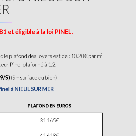
ER
et éligible à la loi PINEL.
le plafond des loyers est de : 10.28€ par m²
teur Pinel plafonné à 1,2.
19/S)
(S = surface du bien)
 Pinel à NIEUL SUR MER
PLAFOND EN EUROS
31 165€
41 618€