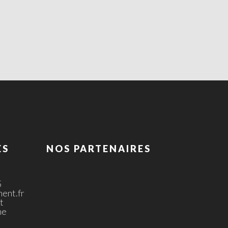
ES
NOS PARTENAIRES
5
ent.fr
t
ne