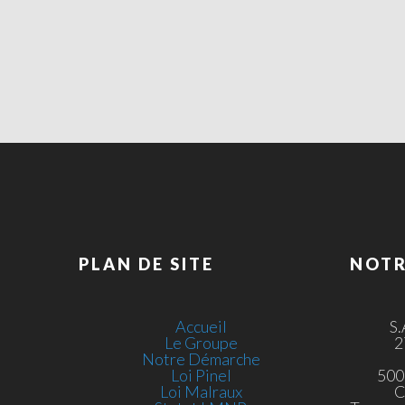
PLAN DE SITE
NOTR
Accueil
S
Le Groupe
2
Notre Démarche
Loi Pinel
500
Loi Malraux
C