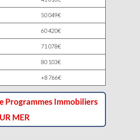
50 049€
60 420€
71 078€
80 103€
+8 766€
de Programmes Immobiliers
SUR MER