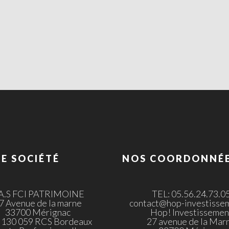
E SOCIÉTÉ
NOS COORDONNÉ
.A.S FCI PATRIMOINE
TEL: 05.56.24.73.0
7 Avenue de la marne
contact@hop-investissem
33700 Mérignac
Hop! Investissemen
 130 059 RCS Bordeaux
27 avenue de la Mar