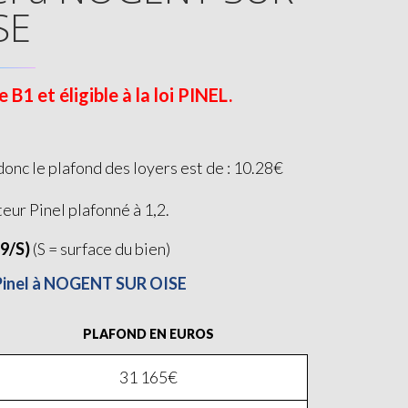
SE
 et éligible à la loi PINEL.
nc le plafond des loyers est de : 10.28€
teur Pinel plafonné à 1,2.
19/S)
(S = surface du bien)
i Pinel à NOGENT SUR OISE
PLAFOND EN EUROS
31 165€