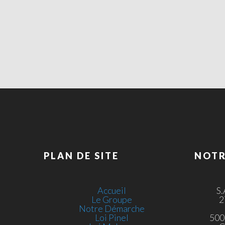
PLAN DE SITE
NOTR
Accueil
S
Le Groupe
2
Notre Démarche
Loi Pinel
500