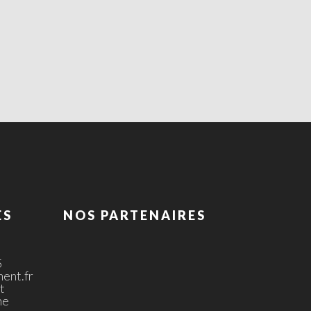
ES
NOS PARTENAIRES
5
ent.fr
t
ne