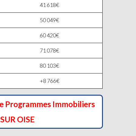
41 618€
50 049€
60 420€
71 078€
80 103€
+8 766€
de Programmes Immobiliers
SUR OISE