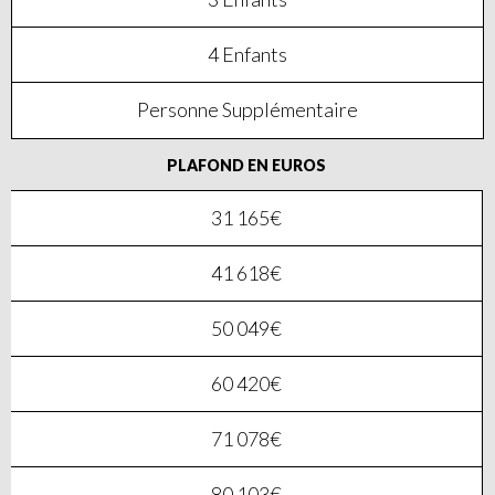
4 Enfants
Personne Supplémentaire
PLAFOND EN EUROS
31 165€
41 618€
50 049€
60 420€
71 078€
80 103€