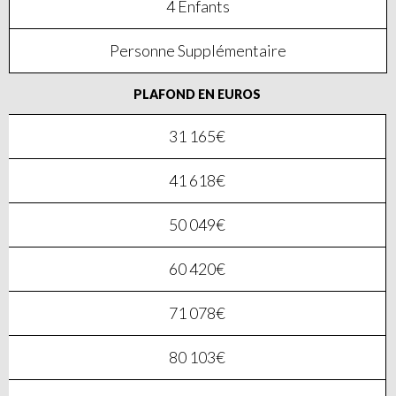
4 Enfants
Personne Supplémentaire
PLAFOND EN EUROS
31 165€
41 618€
50 049€
60 420€
71 078€
80 103€