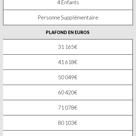
4 Enfants
Personne Supplémentaire
PLAFOND EN EUROS
31 165€
41 618€
50 049€
60 420€
71 078€
80 103€