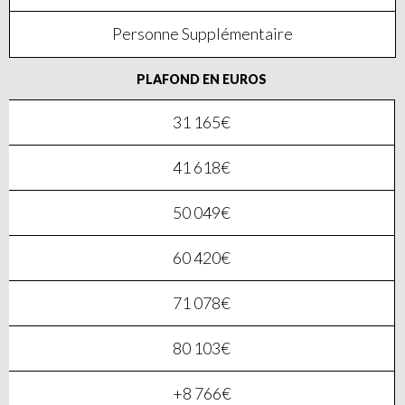
Personne Supplémentaire
PLAFOND EN EUROS
31 165€
41 618€
50 049€
60 420€
71 078€
80 103€
+8 766€