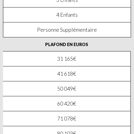
4 Enfants
Personne Supplémentaire
PLAFOND EN EUROS
31 165€
41 618€
50 049€
60 420€
71 078€
80 103€