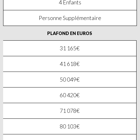
4 Enfants
Personne Supplémentaire
PLAFOND EN EUROS
31 165€
41 618€
50 049€
60 420€
71 078€
80 103€