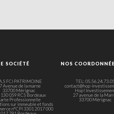
E SOCIÉTÉ
NOS COORDONNÉ
.A.S FCI PATRIMOINE
TEL: 05.56.24.73.0
7 Avenue de la marne
contact@hop-investissem
33700 Mérignac
Hop! Investissemen
 130 059 RCS Bordeaux
27 avenue de la Mar
arte Professionnelle
33700 Mérignac
tions sur immeuble et fonds
merce n°CPI 3301 2017 000
017 791 Bordeaux.