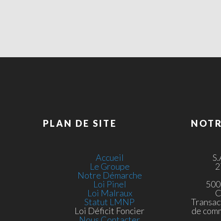
PLAN DE SITE
NOTR
Accueil
S
Le Groupe
2
Notre Démarche
Loi Pinel
500
Loi Malraux
C
Statut LMNP
Transac
Loi Déficit Foncier
de com
Nous Contacter