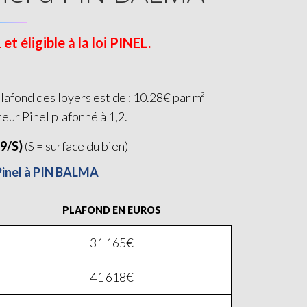
 éligible à la loi PINEL.
afond des loyers est de : 10.28€ par m²
teur Pinel plafonné à 1,2.
19/S)
(S = surface du bien)
 Pinel à PIN BALMA
PLAFOND EN EUROS
31 165€
41 618€