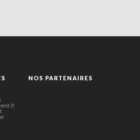
ES
NOS PARTENAIRES
5
ent.fr
t
ne