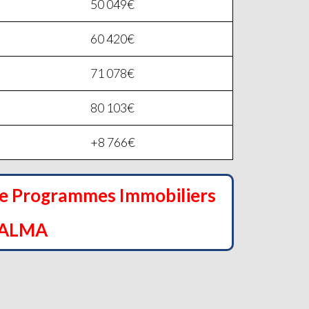
50 049€
60 420€
71 078€
80 103€
+8 766€
de Programmes Immobiliers
BALMA