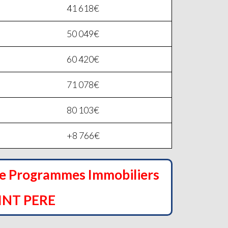
41 618€
50 049€
60 420€
71 078€
80 103€
+8 766€
de Programmes Immobiliers
INT PERE