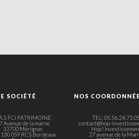
E SOCIÉTÉ
NOS COORDONNÉ
.A.S FCI PATRIMOINE
TEL: 05.56.24.73.0
7 Avenue de la marne
contact@hop-investissem
33700 Mérignac
Hop! Investissemen
 130 059 RCS Bordeaux
27 avenue de la Mar