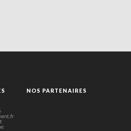
ES
NOS PARTENAIRES
5
ent.fr
t
ne