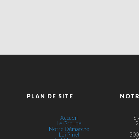
PLAN DE SITE
NOTR
Accueil
S
Le Groupe
2
Notre Démarche
Loi Pinel
500