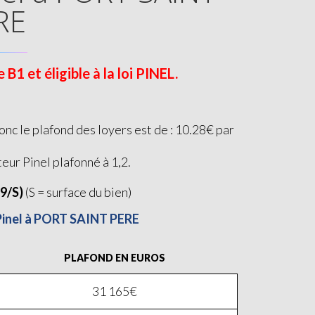
RE
 et éligible à la loi PINEL.
c le plafond des loyers est de : 10.28€ par
teur Pinel plafonné à 1,2.
19/S)
(S = surface du bien)
 Pinel à PORT SAINT PERE
PLAFOND EN EUROS
31 165€