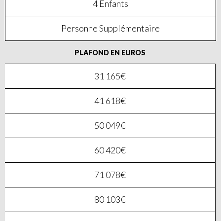
4 Enfants
Personne Supplémentaire
PLAFOND EN EUROS
31 165€
41 618€
50 049€
60 420€
71 078€
80 103€