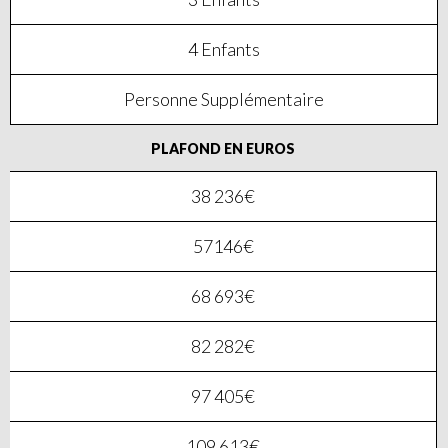
4 Enfants
Personne Supplémentaire
PLAFOND EN EUROS
38 236€
57146€
68 693€
82 282€
97 405€
109 613€