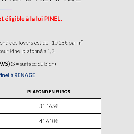
éligible à la loi PINEL.
ond des loyers est de : 10.28€ par m²
teur Pinel plafonné à 1,2.
19/S)
(S = surface du bien)
 Pinel à RENAGE
PLAFOND EN EUROS
31 165€
41 618€