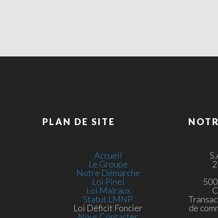
PLAN DE SITE
NOTR
Accueil
S
Le Groupe
2
Notre Démarche
Loi Pinel
500
Loi Malraux
C
Statut LMNP
Transac
Loi Déficit Foncier
de com
Nous Contacter