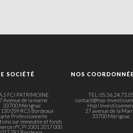
E SOCIÉTÉ
NOS COORDONNÉ
.A.S FCI PATRIMOINE
TEL: 05.56.24.73.0
7 Avenue de la marne
contact@hop-investissem
33700 Mérignac
Hop! Investissemen
 130 059 RCS Bordeaux
27 avenue de la Mar
arte Professionnelle
33700 Mérignac
tions sur immeuble et fonds
merce n°CPI 3301 2017 000
017 791 Bordeaux.