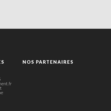
ES
NOS PARTENAIRES
5
ent.fr
t
ne