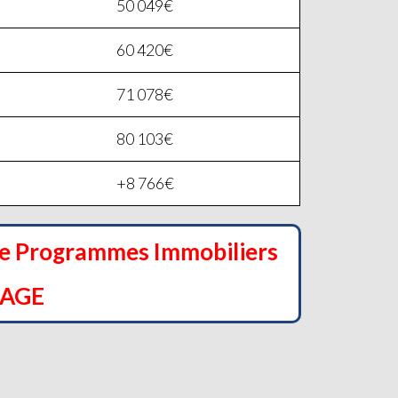
50 049€
60 420€
71 078€
80 103€
+8 766€
de Programmes Immobiliers
NAGE